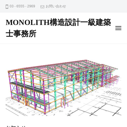
ュ
コ
ー
03 - 6555 - 2969
お問い合わせ
ン
テ
MONOLITH構造設計一級建築
ン
メ
士事務所
ニ
ツ
ュ
ー
へ
S
ス
造
キ
,
ト
R
ッ
C
プ
ッ
造
プ
等
の
ペ
構
ー
造
ジ
設
計
2022