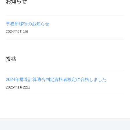
お知らせ
・
年
耐
7
震
月
診
事務所移転のお知らせ
19
断
2024年9月1日
日
を
by
業
monolith-
と
str
投稿
し
て
い
2024年構造計算適合判定資格者検定に合格しました
ま
2025年1月22日
す