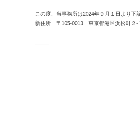
計
m
件
この度、当事務所は2024年９月１日より
・
o
の
n
コ
新住所 〒105-0013 東京都港区浜松町２-
耐
o
メ
震
l
ン
診
i
ト
断
t
を
h
業
-
と
s
し
t
て
r
い
ま
す