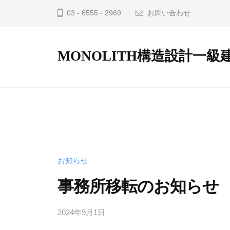
コ
03 - 6555 - 2969
お問い合わせ
ン
テ
ン
MONOLITH構造設計一級
ツ
S
へ
造
ス
,
キ
R
ッ
C
プ
造
お知らせ
等
の
事務所移転のお知らせ
構
造
2024年9月1日
b
/
設
y
0